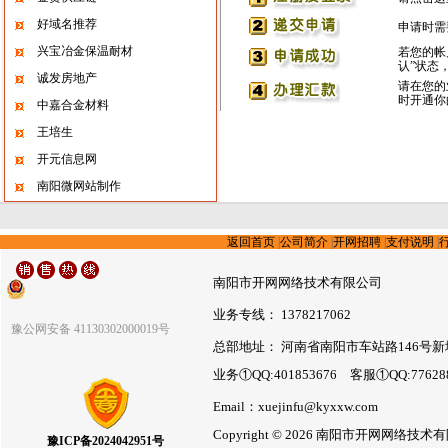
好域名推荐
申请时需
兴宝冶金保温耐材
若您的帐
认”状态
诚发房地产
请在您的
时开通你
中嘉合金材料
王培生
开元信息网
南阳微网站制作
返回首页
|
公司简介
|
开网招聘
|
支付说明
|
南阳市开网网络技术有限公司
业务专线： 1378217062
豫公网安备 41130302000019号
总部地址： 河南省南阳市车站路146号新
业务①QQ:401853676 客服①QQ:7762
Email：xuejinfu@kyxxw.com
Copyright © 2026 南阳市开网网络
豫ICP备2024042951号