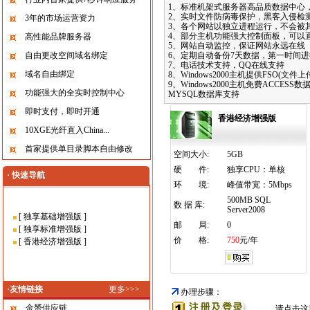
1、标准机架式服务器高品质数据中心，共享2.
2、实时文件防病毒保护，黑客入侵检测
3年的市场运营资力
3、各个网站以独立进程运行，不会被
4、部分主机功能强大控制面板，可以
高性能品牌服务器
5、网站自动监控，保证网站永远在线
6、定期自动备份7天数据，第一时间
自由更改空间域名绑定
7、电话技术支持，QQ在线支持
域名自由绑定
8、Windows2000主机提供FSO(文件上
9、Windows2000主机免费ACCESS
功能强大的全实时控制中心
MYSQL数据库支持
即时支付，即时开通
香港经济增强版
10XGE光纤直入China...
首家提供单目录脚本自由修改
空间大小:
5GB
硬 件:
独享CPU：单核
· 快速导航
环 境:
峰值带宽：5Mbps
500MB SQL
数 据 库:
Server2008
[
独享基础增强版
]
邮 局:
0
[
独享标准增强版
]
价 格:
750
元/年
[
香港经济增强版
]
·友情链接
更多>>>
办理步骤：
金赟供应链
请点击这