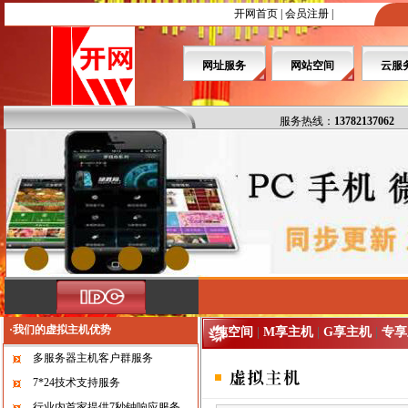
开网首页
|
会员注册
|
网址服务
网站空间
云服
服务热线：
13782137062
·我们的虚拟主机优势
纯空间
|
M享主机
|
G享主机
|
专享
多服务器主机客户群服务
7*24技术支持服务
行业内首家提供7秒钟响应服务