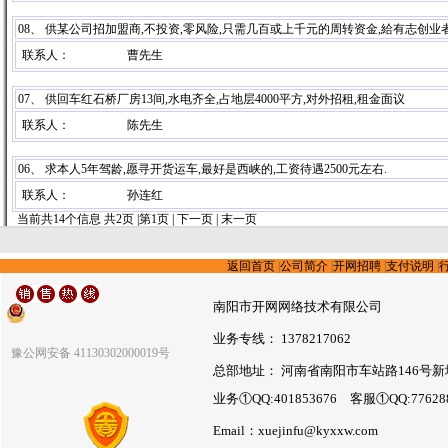
08、 供某公司招加盟商,不投资,零风险,只需几百或上千元的周转资金,給有志创
联系人：
曹先生
07、 供回车红石桥厂房13间,水电齐全,占地层4000平方,对外招租,租金面议
联系人：
陈先生
06、 求本人5年驾龄,愿寻开货运车,最好是西峡的,工资待遇2500元左右.
联系人：
孙连红
当前共14个信息
共2页 |第1页 |
下一页
|
末一页
返回首页
|
公司简介
|
开网招聘
|
支付说明
|
南阳市开网网络技术有限公司
业务专线： 1378217062
豫公网安备 41130302000019号
总部地址： 河南省南阳市车站路146号新
业务①QQ:401853676 客服①QQ:7762
Email：xuejinfu@kyxxw.com