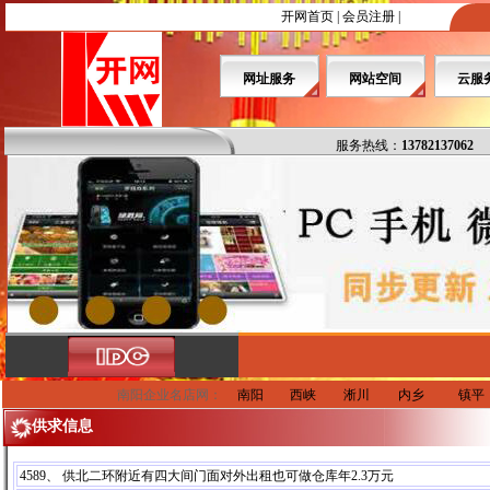
开网首页
|
会员注册
|
网址服务
网站空间
云服
服务热线：
13782137062
南阳企业名店网：
南阳
西峡
淅川
内乡
镇平
供求信息
4589、 供北二环附近有四大间门面对外出租也可做仓库年2.3万元