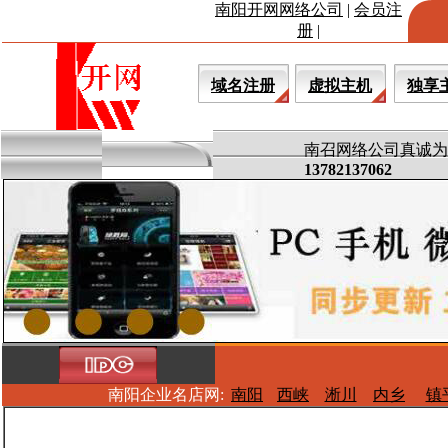
南阳开网网络公司
|
会员注
册
|
域名注册
虚拟主机
独享
南召网络公司真诚为
13782137062
南阳企业名店网:
南阳
西峡
淅川
内乡
镇