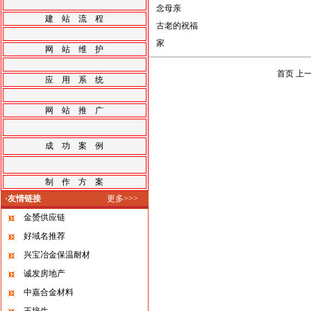
念母亲
建 站 流 程
古老的祝福
家
网 站 维 护
首页 上
应 用 系 统
网 站 推 广
成 功 案 例
制 作 方 案
·友情链接
更多>>>
金赟供应链
好域名推荐
兴宝冶金保温耐材
诚发房地产
中嘉合金材料