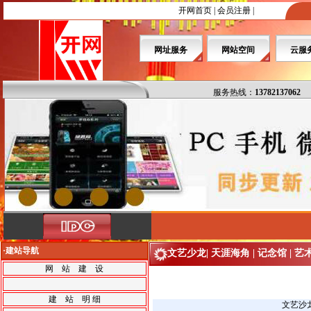
开网首页
|
会员注册
|
网址服务
网站空间
云服
服务热线：
13782137062
·建站导航
文艺少龙
|
天涯海角
|
记念馆
|
艺
网 站 建 设
建 站 明 细
文艺沙