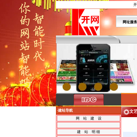
开
网址服
·建站导航
文
网 站 建 设
建 站 明 细