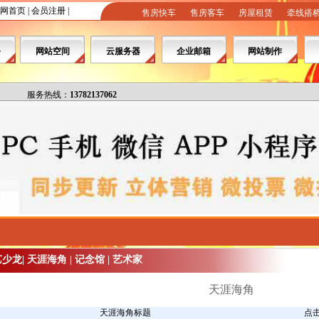
网首页
|
会员注册
|
售房快车
售房客车
房屋租赁
牵线搭
务
网站空间
云服务器
企业邮箱
网站制作
服务热线：
13782137062
艺少龙
|
天涯海角
|
记念馆
|
艺术家
天涯海角
天涯海角标题
点