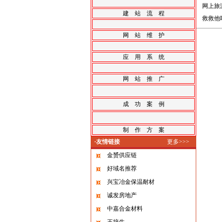
网上旅
建 站 流 程
救救他
网 站 维 护
应 用 系 统
网 站 推 广
成 功 案 例
制 作 方 案
·友情链接
更多>>>
金赟供应链
好域名推荐
兴宝冶金保温耐材
诚发房地产
中嘉合金材料