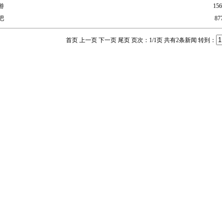
游
156
吧
87
首页 上一页
下一页 尾页
页次：
1
/1页
共有2条新闻
转到：