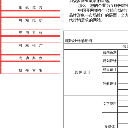
为众多商业赢家的首选。
那么，您的企业为互联网准备
建 站 流 程
中国开网凭多年传统市场推广
品牌形象与市场推广的层面，全
代行销需求的网站。
网 站 维 护
应 用 系 统
网页设计制作明细
网 站 推 广
项
前期策划
成 功 案 例
规划设计
栏目设计
制 作 方 案
总 体 设 计
导航设计
文字资料
多媒体