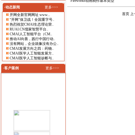
Fireworks动画制作基本类型
·动态新闻
更多>>>
首页
上
开网全新官网网址 www...
“开网”保卫战！全国重字号..
热烈祝贺CMAI生态理论荣..
RUAI.CN儒家智慧平台..
CMAI人工智能平台（CM..
推动AI向善，践行中国行动..
没有网站，企业就像没有办公..
CMAI发展方向之四：药物..
CMAI医学人工智能发展方..
CMAI医学人工智能诊断与..
·客户案例
更多>>>