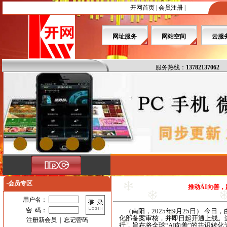
开网首页
|
会员注册
|
网址服务
网站空间
云服
服务热线：
13782137062
·会员专区
推动AI向善，
用户名：
密 码：
（南阳，2025年9月25日） 今
化部备案审核，并即日起开通上线。
注册新会员
|
忘记密码
行，旨在将全球“AI向善”的共识转