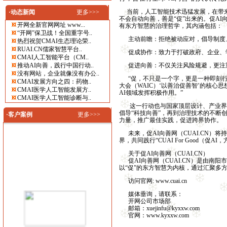
当前，人工智能技术迅猛发展，在带来
·动态新闻
更多>>>
不会自动向善，善是“促”出来的。促AI
开网全新官网网址 www...
有东方智慧的治理哲学，其内涵包括：
“开网”保卫战！全国重字号..
主动前瞻：拒绝被动应对，倡导制度、
热烈祝贺CMAI生态理论荣..
RUAI.CN儒家智慧平台..
促成协作：致力于打破政府、企业、学
CMAI人工智能平台（CM..
推动AI向善，践行中国行动..
促进向善：不仅关注风险规避，更注重
没有网站，企业就像没有办公..
“促，不只是一个字，更是一种即刻行
CMAI发展方向之四：药物..
大会（WAIC）‘以善治促善智’的核心思
CMAI医学人工智能发展方..
AI领域发挥积极作用。”
CMAI医学人工智能诊断与..
这一行动也与国家顶层设计、产业界实
倡导“科技向善”，再到治理技术的不断创
·客户案例
更多>>>
力量，推广最佳实践，促进跨界协作。
未来，促AI向善网（CUAI.CN）
界，共同践行“CUAI For Good（促A
关于促AI向善网（CUAI.CN）
促AI向善网（CUAI.CN）是由南
以“促”的东方智慧为内核，通过汇聚多
访问官网:
www.cuai.cn
媒体垂询，请联系：
开网公司市场部
邮箱：
xuejinfu@kyxxw.com
官网：
www.kyxxw.com