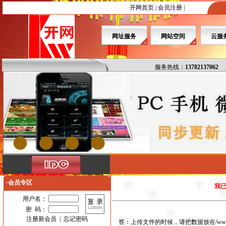
开网首页
|
会员注册
|
网址服务
网站空间
云服
服务热线：
13782137062
·会员专区
我
用户名：
密 码：
注册新会员
|
忘记密码
答：上传文件的时候，请把数据放在/ww