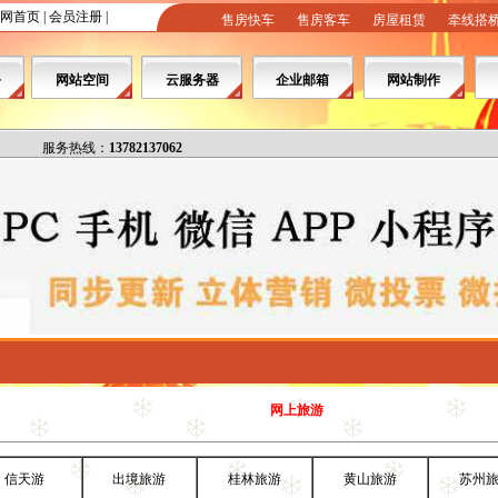
网首页
|
会员注册
|
售房快车
售房客车
房屋租赁
牵线搭
务
网站空间
云服务器
企业邮箱
网站制作
服务热线：
13782137062
网上旅游
信天游
出境旅游
桂林旅游
黄山旅游
苏州