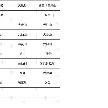
柯岩
凤凰岭
连云港花果山
三亚南山
故里
千山
城
大青山
天柱山
山
八仙山
天台山
山
雾灵山
井冈山
山
庐山
九子岩
龙
吕仙祠
宋庆龄故居
都
西藏
桃源洞
湖
张家界
张关