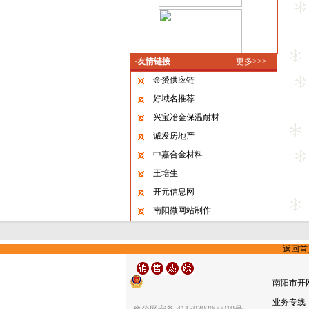
·友情链接
更多>>>
金赟供应链
好域名推荐
兴宝冶金保温耐材
诚发房地产
中嘉合金材料
王培生
开元信息网
南阳微网站制作
返回首
南阳市开
业务专线： 