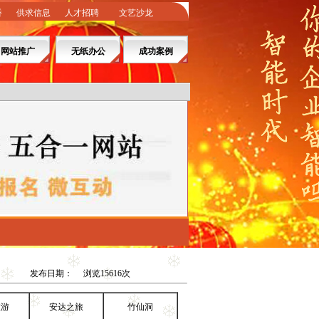
桥
供求信息
人才招聘
文艺沙龙
网站推广
无纸办公
成功案例
发布日期： 浏览15616次
旅游
安达之旅
竹仙洞