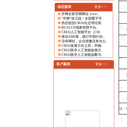
·动态新闻
更多>>>
开网全新官网网址 www...
“开网”保卫战！全国重字号..
热烈祝贺CMAI生态理论荣..
RUAI.CN儒家智慧平台..
CMAI人工智能平台（CM..
推动AI向善，践行中国行动..
没有网站，企业就像没有办公..
CMAI发展方向之四：药物..
CMAI医学人工智能发展方..
CMAI医学人工智能诊断与..
·客户案例
更多>>>
注：