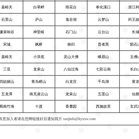
嘉峪关
白草畔
雨花台
奉化溪口
浙江
石景山
庐山
鬼谷洞
云梦山
药王
濂泉响谷
神堂峪
石门山
云台山
长
宋城
枫桥
秭归
普者黑
陨石
嘉峪关
小浪底
灵山大佛
峨眉山
玉佛
三亚
龙泉山
八仙过海
七彩云南
长白
四姑娘山
青岛崂山
白龙宫
千岛湖
黄
五龙潭
南充凌云山
龙泉山
五莲山
仙
蜀南竹海
十渡
香麓园
西施故里
玄武
有意加入者请在您网链接好后通知我方
xuejinfu@kyxxw.com